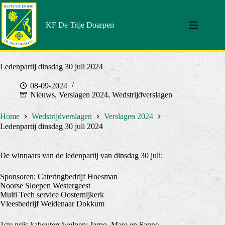
Doorgaan
naar
artikel
KF De Trije Doarpen
Ledenpartij dinsdag 30 juli 2024
08-09-2024
Nieuws
,
Verslagen 2024
,
Wedstrijdverslagen
Home
Wedstrijdverslagen
Verslagen 2024
Ledenpartij dinsdag 30 juli 2024
De winnaars van de ledenpartij van dinsdag 30 juli:
Sponsoren: Cateringbedrijf Hoesman
Noorse Sloepen Westergeest
Multi Tech service Oosternijkerk
Vleesbedrijf Weidenaar Dokkum
1ste prijs kabouters/welpen: Jarno, Mare en Sanne