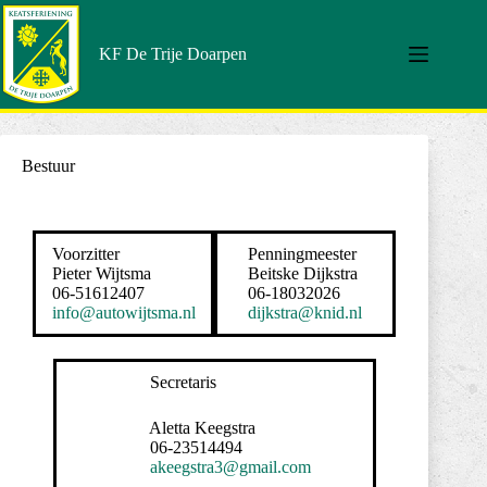
KF De Trije Doarpen
Bestuur
Voorzitter
Penningmeester
Pieter Wijtsma
Beitske Dijkstra
06-51612407
06-18032026
info@autowijtsma.nl
dijkstra@knid.nl
Secretaris
Aletta Keegstra
06-23514494
akeegstra3@gmail.com