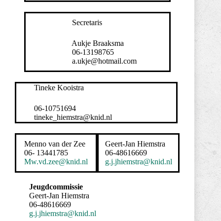
Secretaris
Aukje Braaksma
06-13198765
a.ukje@hotmail.com
Tineke Kooistra
06-10751694
tineke_hiemstra@knid.nl
Menno van der Zee
Geert-Jan Hiemstra
06- 13441785
06-48616669
Mw.vd.zee@knid.nl
g.j.jhiemstra@knid.nl
Jeugdcommissie
Geert-Jan Hiemstra
06-48616669
g.j.jhiemstra@knid.nl