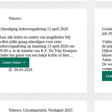
Nieuws
Uitnodiging ledenvergadering 13 april 2026
Goede 
juli 2
Aan: alle leden en ouders van jeugdleden Wij
willen jullie graag uitnodigen voor onze
Vrijda
ledenvergadering op maandag 13 april 2026 om
de pri
20.00 u. in de kantine van K.F. De Trije Doarpen.
Dijks
Onder het genot van een bakje koffie of thee…
kluss
Attra
Lees meer
De wel
Uitnodiging
compet
ledenvergadering
26-03-2026
13
Le
april
2026
Nieuws
,
Uncategorized
,
Verslagen 2025