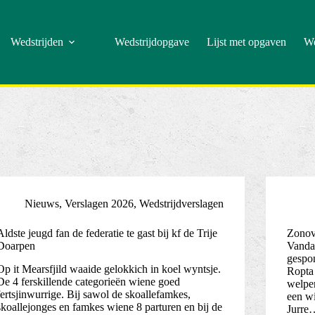
Wedstrijden
Wedstrijdopgave
Lijst met opgaven
We
Nieuws
,
Verslagen 2026
,
Wedstrijdverslagen
Aldste jeugd fan de federatie te gast bij kf de Trije
Zonove
Doarpen
Vandaa
gespo
Op it Mearsfjild waaide gelokkich in koel wyntsje.
Ropta 
De 4 ferskillende categorieën wiene goed
welpen
fertsjinwurrige. Bij sawol de skoallefamkes,
een wi
skoallejonges en famkes wiene 8 parturen en bij de
Jurre