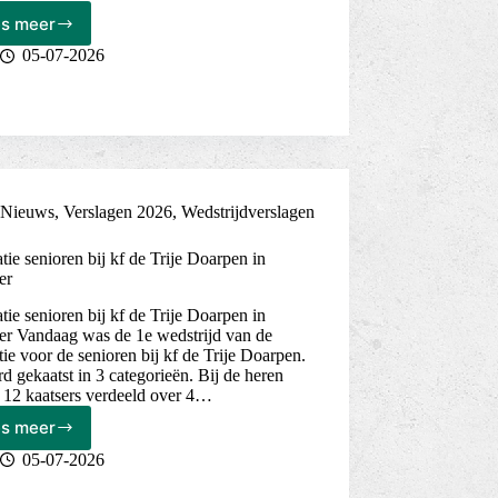
es meer
05-07-2026
Nieuws
,
Verslagen 2026
,
Wedstrijdverslagen
tie senioren bij kf de Trije Doarpen in
er
tie senioren bij kf de Trije Doarpen in
er Vandaag was de 1e wedstrijd van de
tie voor de senioren bij kf de Trije Doarpen.
d gekaatst in 3 categorieën. Bij de heren
 12 kaatsers verdeeld over 4…
es meer
Federatie
senioren
05-07-2026
bij