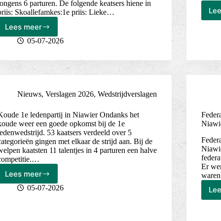
jongens 6 parturen. De folgende keatsers hiene in
Le
priis: Skoallefamkes:1e priis: Lieke…
Lees meer
Aldste
jeugd
05-07-2026
fan
de
federatie
te
gast
Nieuws
,
Verslagen 2026
,
Wedstrijdverslagen
bij
kf
de
Koude 1e ledenpartij in Niawier Ondanks het
Federa
koude weer een goede opkomst bij de 1e
Niawi
Trije
ledenwedstrijd. 53 kaatsers verdeeld over 5
Doarpen
Federa
categorieën gingen met elkaar de strijd aan. Bij de
Niawi
welpen kaatsten 11 talentjes in 4 parturen een halve
federa
competitie.…
Er wer
Lees meer
waren
05-07-2026
Le