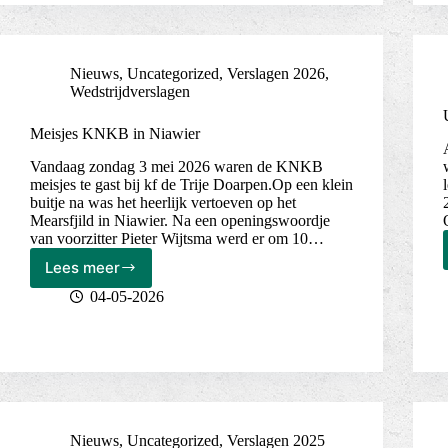
Nieuws
,
Uncategorized
,
Verslagen 2026
,
Wedstrijdverslagen
Meisjes KNKB in Niawier
Vandaag zondag 3 mei 2026 waren de KNKB
meisjes te gast bij kf de Trije Doarpen.Op een klein
buitje na was het heerlijk vertoeven op het
Mearsfjild in Niawier. Na een openingswoordje
van voorzitter Pieter Wijtsma werd er om 10…
Lees meer
Meisjes
KNKB
04-05-2026
in
Niawier
Nieuws
,
Uncategorized
,
Verslagen 2025