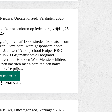
kf
de
Trije
Doarpen
Nieuws
,
Uncategorized
,
Verslagen 2025
in
Niawier
opkomst senioren op ledenpartij vrijdag 25
025
g 25 juli vanaf 18:00 streden 63 kaatsers om
jzen. Deze partij werd gesponsord door:
tra Jachtwerf Autorijschool Kuiper RRO-
en B&B Grytmanshoeve Hoogland
ctieverhuur Hoek en Wad Meesterschilders
pen kaatsten met 4 parturen een halve
itie. 1e prijs:…
es meer
Goede
opkomst
28-07-2025
senioren
op
ledenpartij
vrijdag
25
Nieuws
,
Uncategorized
,
Verslagen 2025
juli