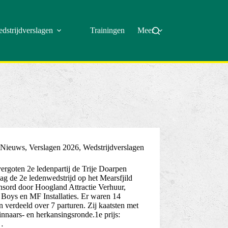
dstrijdverslagen
Trainingen
Meer
Nieuws
,
Verslagen 2026
,
Wedstrijdverslagen
rgoten 2e ledenpartij de Trije Doarpen
g de 2e ledenwedstrijd op het Mearsfjild
nsord door Hoogland Attractie Verhuur,
Boys en MF Installaties. Er waren 14
 verdeeld over 7 parturen. Zij kaatsten met
nnaars- en herkansingsronde.1e prijs:
…