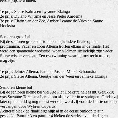
eerste prijs te winnen.
1e prijs: Sietse Kalma en Lysanne Elzinga
2e prijs: Dylano Wijtsma en Jesse Pieter Aardema
3e prijs: Elwin van der Zee, Amber Leanne de Vries en Sanne
Hoekstra
Senioren grote bal
Bij de senioren grote bal stond een bijzondere finale op het
programma. Vader en zoon Allema troffen elkaar in de finale. Het
werd een spannende wedstrijd, waarin Jelmer uiteindelijk zijn vader
Sietse wist te verslaan. Een overwinning waar hij met recht trots op
mag zijn.
1e prijs: Jelmer Allema, Paulien Post en Minke Schoorstra
2e prijs: Sietse Allema, Geertje van der Veen en Janneke Elzinga
Senioren kleine bal
Bij de senioren kleine bal viel Ate Piet Hoekstra helaas uit. Gelukkig
was Suzanne Torensma bereid om als invaller in te springen. Omdat zij
later op de middag nog moest werken, werd zij voor de laatste omloop
vervangen door Wybren Cuperus.
Achteraf bleek de finale eigenlijk al in de eerste omloop te zijn
gespeeld. Partuur 3 en partuur 4 bleken de sterkste van de dag en