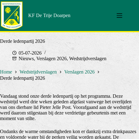
Doorgaan
naar
artikel
KF De Trije Doarpen
Derde ledenpartij 2026
05-07-2026
Nieuws
,
Verslagen 2026
,
Wedstrijdverslagen
Home
Wedstrijdverslagen
Verslagen 2026
Derde ledenpartij 2026
Vandaag stond onze derde ledenpartij op het programma. Deze
wedstrijd werd drie weken geleden afgelast vanwege het overlijden
van ons dierbare lid Pieter Jelle Post. Voorafgaand aan de wedstrijd
werd daarom stilgestaan bij deze verdrietige gebeurtenis met een
moment van stilte.
Ondanks de warme omstandigheden kon er dankzij extra drinkpauzes
en voldoende water bij de perken veilig worden gekaatst. De