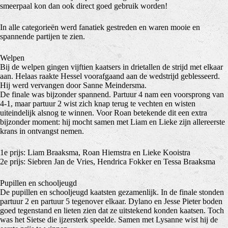
smeerpaal kon dan ook direct goed gebruik worden!
In alle categorieën werd fanatiek gestreden en waren mooie en
spannende partijen te zien.
Welpen
Bij de welpen gingen vijftien kaatsers in drietallen de strijd met elkaar
aan. Helaas raakte Hessel voorafgaand aan de wedstrijd geblesseerd.
Hij werd vervangen door Sanne Meindersma.
De finale was bijzonder spannend. Partuur 4 nam een voorsprong van
4-1, maar partuur 2 wist zich knap terug te vechten en wisten
uiteindelijk alsnog te winnen. Voor Roan betekende dit een extra
bijzonder moment: hij mocht samen met Liam en Lieke zijn allereerste
krans in ontvangst nemen.
1e prijs: Liam Braaksma, Roan Hiemstra en Lieke Kooistra
2e prijs: Siebren Jan de Vries, Hendrica Fokker en Tessa Braaksma
Pupillen en schooljeugd
De pupillen en schooljeugd kaatsten gezamenlijk. In de finale stonden
partuur 2 en partuur 5 tegenover elkaar. Dylano en Jesse Pieter boden
goed tegenstand en lieten zien dat ze uitstekend konden kaatsen. Toch
was het Sietse die ijzersterk speelde. Samen met Lysanne wist hij de