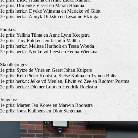
2e priis: Dorienke Visser en Marah Haaima
1e priis herk.r. Dycke Wijnsma en Marieke vd Glint
2e priis herk.r. Annyk Dijkstra en Lysanne Elzinga
Famkes:
1e priis: Yellina Tilma en Anne Lynn Keegstra
2e priis: Tiny Fokkens en Jasmijn Maltha
1e priis herk.r. Melissa Hartholt en Tessa Wouda
2e priis herk r. Nynke vd Leest en Fenna Wiersma
Skoallejonges:
1e priis: Sytze de Vries en Geert Johan Kuipers
2e priis: Rein Pieter Kooistra, Sietse Kalma en Tymen Bults
1e priis herk.r.: Jelke vd Meulen, Elwin vd Zee en Rudmer Postma
2e priis herk.r.: Diemer Lont en Hendrik Hoekstra
Jongens:
1e priis: Marten Jan Koree en Marwin Boonstra
2e priis: Joost Kuijpens en Dion Stegeman