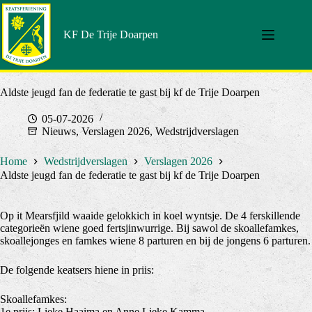
Doorgaan
naar
artikel
KF De Trije Doarpen
Aldste jeugd fan de federatie te gast bij kf de Trije Doarpen
05-07-2026
Nieuws
,
Verslagen 2026
,
Wedstrijdverslagen
Home
Wedstrijdverslagen
Verslagen 2026
Aldste jeugd fan de federatie te gast bij kf de Trije Doarpen
Op it Mearsfjild waaide gelokkich in koel wyntsje. De 4 ferskillende
categorieën wiene goed fertsjinwurrige. Bij sawol de skoallefamkes,
skoallejonges en famkes wiene 8 parturen en bij de jongens 6 parturen.
De folgende keatsers hiene in priis:
Skoallefamkes:
1e priis: Lieke Haaima en Anne Lieke Kamma