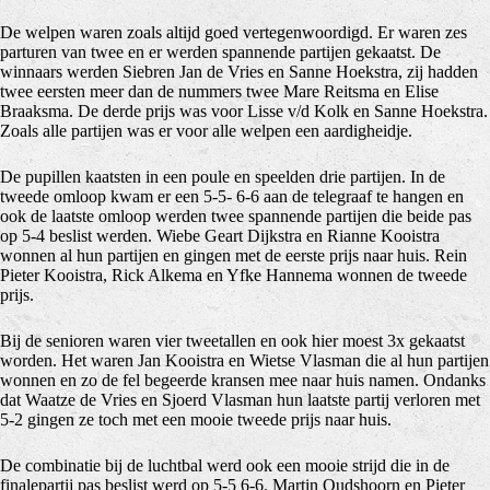
De welpen waren zoals altijd goed vertegenwoordigd. Er waren zes
parturen van twee en er werden spannende partijen gekaatst. De
winnaars werden Siebren Jan de Vries en Sanne Hoekstra, zij hadden
twee eersten meer dan de nummers twee Mare Reitsma en Elise
Braaksma. De derde prijs was voor Lisse v/d Kolk en Sanne Hoekstra.
Zoals alle partijen was er voor alle welpen een aardigheidje.
De pupillen kaatsten in een poule en speelden drie partijen. In de
tweede omloop kwam er een 5-5- 6-6 aan de telegraaf te hangen en
ook de laatste omloop werden twee spannende partijen die beide pas
op 5-4 beslist werden. Wiebe Geart Dijkstra en Rianne Kooistra
wonnen al hun partijen en gingen met de eerste prijs naar huis. Rein
Pieter Kooistra, Rick Alkema en Yfke Hannema wonnen de tweede
prijs.
Bij de senioren waren vier tweetallen en ook hier moest 3x gekaatst
worden. Het waren Jan Kooistra en Wietse Vlasman die al hun partijen
wonnen en zo de fel begeerde kransen mee naar huis namen. Ondanks
dat Waatze de Vries en Sjoerd Vlasman hun laatste partij verloren met
5-2 gingen ze toch met een mooie tweede prijs naar huis.
De combinatie bij de luchtbal werd ook een mooie strijd die in de
finalepartij pas beslist werd op 5-5 6-6. Martin Oudshoorn en Pieter