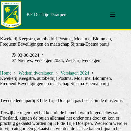
Doorgaan
naar
artikel
KF De Trije Doarpen
Kwekerij Keegstra, autobedrijf Postma, Moai mei Blommen,
Frequent Beveiligingen en maatschap Sijtsma-Epema partij
03-06-2024
Nieuws
,
Verslagen 2024
,
Wedstrijdverslagen
Home
Wedstrijdverslagen
Verslagen 2024
Kwekerij Keegstra, autobedrijf Postma, Moai mei Blommen,
Frequent Beveiligingen en maatschap Sijtsma-Epema partij
Tweede ledenpartij Kf de Trije Doarpen pas beslist in de duisternis
Terwijl de regen met bakken uit de hemel kwam in gedeeltes van
Friesland, gingen de buien allemaal net onder ons door en kon er
prachtig gekaatst worden bij KF de Trije Doarpen. Wederom werd er
in vijf categorieën gekaatst en werden de laatste ballen bijna in het