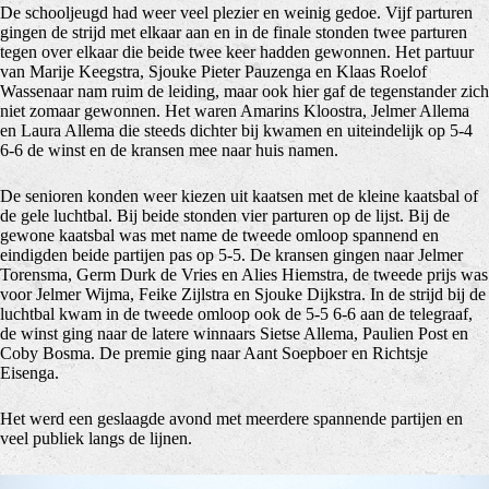
De schooljeugd had weer veel plezier en weinig gedoe. Vijf parturen
gingen de strijd met elkaar aan en in de finale stonden twee parturen
tegen over elkaar die beide twee keer hadden gewonnen. Het partuur
van Marije Keegstra, Sjouke Pieter Pauzenga en Klaas Roelof
Wassenaar nam ruim de leiding, maar ook hier gaf de tegenstander zich
niet zomaar gewonnen. Het waren Amarins Kloostra, Jelmer Allema
en Laura Allema die steeds dichter bij kwamen en uiteindelijk op 5-4
6-6 de winst en de kransen mee naar huis namen.
De senioren konden weer kiezen uit kaatsen met de kleine kaatsbal of
de gele luchtbal. Bij beide stonden vier parturen op de lijst. Bij de
gewone kaatsbal was met name de tweede omloop spannend en
eindigden beide partijen pas op 5-5. De kransen gingen naar Jelmer
Torensma, Germ Durk de Vries en Alies Hiemstra, de tweede prijs was
voor Jelmer Wijma, Feike Zijlstra en Sjouke Dijkstra. In de strijd bij de
luchtbal kwam in de tweede omloop ook de 5-5 6-6 aan de telegraaf,
de winst ging naar de latere winnaars Sietse Allema, Paulien Post en
Coby Bosma. De premie ging naar Aant Soepboer en Richtsje
Eisenga.
Het werd een geslaagde avond met meerdere spannende partijen en
veel publiek langs de lijnen.