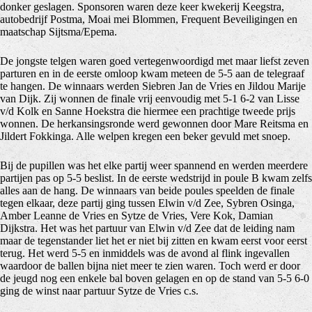
donker geslagen. Sponsoren waren deze keer kwekerij Keegstra,
autobedrijf Postma, Moai mei Blommen, Frequent Beveiligingen en
maatschap Sijtsma/Epema.
De jongste telgen waren goed vertegenwoordigd met maar liefst zeven
parturen en in de eerste omloop kwam meteen de 5-5 aan de telegraaf
te hangen. De winnaars werden Siebren Jan de Vries en Jildou Marije
van Dijk. Zij wonnen de finale vrij eenvoudig met 5-1 6-2 van Lisse
v/d Kolk en Sanne Hoekstra die hiermee een prachtige tweede prijs
wonnen. De herkansingsronde werd gewonnen door Mare Reitsma en
Jildert Fokkinga. Alle welpen kregen een beker gevuld met snoep.
Bij de pupillen was het elke partij weer spannend en werden meerdere
partijen pas op 5-5 beslist. In de eerste wedstrijd in poule B kwam zelfs
alles aan de hang. De winnaars van beide poules speelden de finale
tegen elkaar, deze partij ging tussen Elwin v/d Zee, Sybren Osinga,
Amber Leanne de Vries en Sytze de Vries, Vere Kok, Damian
Dijkstra. Het was het partuur van Elwin v/d Zee dat de leiding nam
maar de tegenstander liet het er niet bij zitten en kwam eerst voor eerst
terug. Het werd 5-5 en inmiddels was de avond al flink ingevallen
waardoor de ballen bijna niet meer te zien waren. Toch werd er door
de jeugd nog een enkele bal boven gelagen en op de stand van 5-5 6-0
ging de winst naar partuur Sytze de Vries c.s.