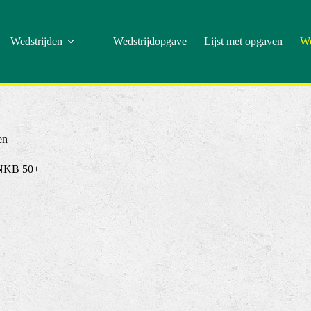
Wedstrijden
Wedstrijdopgave
Lijst met opgaven
We
en
KNKB 50+