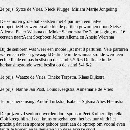
2e prijs: Sytze de Vries, Nieck Plugge, Miriam Marije Jongeling
De senioren grote bal kaatsten met 4 parturen een halve
competitie.Hier werden alledrie de partijen gewonnen door: Sietse
Allema, Pieter Wijtsma en Minke Schoorstra De 2e prijs ging met 16
eersten naar:Aant Soepboer, Jelmer Allema en Antsje Wiersma
Bij de senioren was weer een mooie lijst met 8 parturen. Vele parturen
waren aan elkaar gewaagd.De finale in de winnaarsronde werd een
echte finale en pas beslist op de stand 5-5 6-6 De finale in de
herkansingsronde werd beslist op de stand 5-4 6-2
1e prijs: Waatze de Vries, Tineke Terpstra, Klaas Dijkstra
2e prijs: Nanne Jan Post, Louis Keegstra, Annemarie de Vries
1e prijs herkansing: André Turkstra, Isabella Sijtsma Alies Hiemstra
De prijzen vd senioren werden door sponsor Peet Kuiper uitgereikt.
Ook kreeg hij zelf een krans omgehangen, het bestuur vindt het
prachtig dat een sponsor gehoor geeft aan de oproep om vooral even
langs te komen en te genieten van deze Fryske sport.