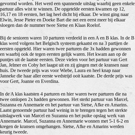
gevormd worden. Het werd een spannende uitslag waarbij geen enkele
partuur alles wist te winnen. De opgetelde eersten kwamen op 12,
16,17 en 18 eersten, het lag heel dicht bij elkaar. De winst ging naar
Elwin, Jesse Pieter en Doeke Bart die net een eerst meer bij elkaar
sloegen dan de nummer twee Sietse en Klaas Roelof.
Bij de senioren waren 10 parturen verdeeld in een A en B klas. In de B
klas werd volgens het Belgisch systeem gekaatst en na 3 partijen de
eersten opgeteld. Hier waren twee parturen die 3x hadden gewonnen
en waarbij ook de tegen eersten gelijk waren. Het kwam aan op de
puntjes uit de laatste eersten. Deze vielen voor het partuur van Gert
Jan, Jelmer en Coby het laagst uit en zij gingen met de kransen naar
huis. De tweede prijs was voor Wiebe, Laura en heel knap naar
Janneke die haar aller eerste wedstrijd ooit kaatste. De derde prijs was
voor Gert, Joanne en Everdina.
In de A klas kaatsten 4 parturen en hier waren twee parturen die na
twee omlopen 2x hadden gewonnen. Het sterkt partuur van Marcel,
Suzanna en Annemarie en het partuur van Sietse, Afke en Amarins.
Laatst genoemde partuur had weinig in te brengen tegen het sterkte
uitslagwerk van Marcel en Suzanna en het puike opslag werk van
Annemarie. Marcel, Suzanna en Annemarie wonnen met 5-1 6-2 en
kregen de kransen omgehangen. Sietse, Afke en Amarins werden
keurig tweede.