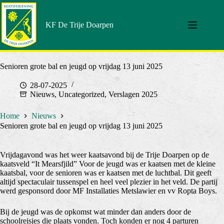
Doorgaan
naar
artikel
KF De Trije Doarpen
Senioren grote bal en jeugd op vrijdag 13 juni 2025
28-07-2025
Nieuws
,
Uncategorized
,
Verslagen 2025
Home
Nieuws
Senioren grote bal en jeugd op vrijdag 13 juni 2025
Vrijdagavond was het weer kaatsavond bij de Trije Doarpen op de
kaatsveld “It Mearsfjild” Voor de jeugd was er kaatsen met de kleine
kaatsbal, voor de senioren was er kaatsen met de luchtbal. Dit geeft
altijd spectaculair tussenspel en heel veel plezier in het veld. De partij
werd gesponsord door MF Installaties Metslawier en vv Ropta Boys.
Bij de jeugd was de opkomst wat minder dan anders door de
schoolreisjes die plaats vonden. Toch konden er nog 4 parturen