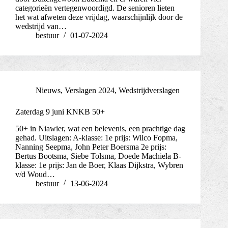
categorieën vertegenwoordigd. De senioren lieten
het wat afweten deze vrijdag, waarschijnlijk door de
wedstrijd van…
bestuur
01-07-2024
Nieuws
,
Verslagen 2024
,
Wedstrijdverslagen
Zaterdag 9 juni KNKB 50+
50+ in Niawier, wat een belevenis, een prachtige dag
gehad. Uitslagen: A-klasse: 1e prijs: Wilco Fopma,
Nanning Seepma, John Peter Boersma 2e prijs:
Bertus Bootsma, Siebe Tolsma, Doede Machiela B-
klasse: 1e prijs: Jan de Boer, Klaas Dijkstra, Wybren
v/d Woud…
bestuur
13-06-2024