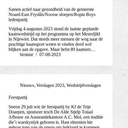
Samen actief naar gezondheid van de gemeente
Noard-East Fryslân/Noorse sloepen/Ropta Boys
ledenpartij
Vrijdag 4 augustus 2023 stond de laatste geplande
kaatswedstrijd op het programma op het Mearsfjild
in Nijewier. Dat steeds meer mensen de weg naar de
prachtige kaatssport weten te vinden deed wel
blijken aan de opgave. Maar liefst 89 kaatsers…
bestuur
07-08-2023
Nieuws
,
Verslagen 2023
,
Wedstrijdverslagen
Feestpartij
Sneon 29 juli wie de feestpartij by Kf de Trije
Doarpen, sponsore troch De Alde Stjelp Totaal
Afbouw en Assurantiekantoor A.C. Mol, een traditie
die´t warskynlyk geboren is. Hast eltsenien hie
gehoar joen oan de oprop om ferklaaid te kommen.