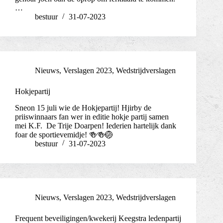
…
bestuur
31-07-2023
Nieuws
,
Verslagen 2023
,
Wedstrijdverslagen
Hokjepartij
Sneon 15 juli wie de Hokjepartij! Hjirby de
priiswinnaars fan wer in editie hokje partij samen
mei K.F. De Trije Doarpen! Iederien hartelijk dank
foar de sportievemidje! 🍻🍻🏐
bestuur
31-07-2023
Nieuws
,
Verslagen 2023
,
Wedstrijdverslagen
Frequent beveiligingen/kwekerij Keegstra ledenpartij