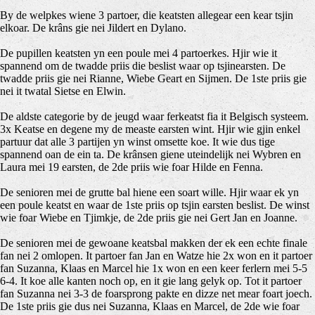
By de welpkes wiene 3 partoer, die keatsten allegear een kear tsjin
elkoar. De krâns gie nei Jildert en Dylano.
De pupillen keatsten yn een poule mei 4 partoerkes. Hjir wie it
spannend om de twadde priis die beslist waar op tsjinearsten. De
twadde priis gie nei Rianne, Wiebe Geart en Sijmen. De 1ste priis gie
nei it twatal Sietse en Elwin.
De aldste categorie by de jeugd waar ferkeatst fia it Belgisch systeem.
3x Keatse en degene my de measte earsten wint. Hjir wie gjin enkel
partuur dat alle 3 partijen yn winst omsette koe. It wie dus tige
spannend oan de ein ta. De krânsen giene uteindelijk nei Wybren en
Laura mei 19 earsten, de 2de priis wie foar Hilde en Fenna.
De senioren mei de grutte bal hiene een soart wille. Hjir waar ek yn
een poule keatst en waar de 1ste priis op tsjin earsten beslist. De winst
wie foar Wiebe en Tjimkje, de 2de priis gie nei Gert Jan en Joanne.
De senioren mei de gewoane keatsbal makken der ek een echte finale
fan nei 2 omlopen. It partoer fan Jan en Watze hie 2x won en it partoer
fan Suzanna, Klaas en Marcel hie 1x won en een keer ferlern mei 5-5
6-4. It koe alle kanten noch op, en it gie lang gelyk op. Tot it partoer
fan Suzanna nei 3-3 de foarsprong pakte en dizze net mear foart joech.
De 1ste priis gie dus nei Suzanna, Klaas en Marcel, de 2de wie foar