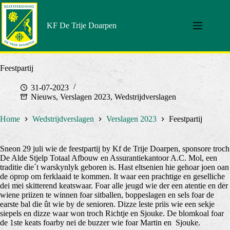
Doorgaan
naar
artikel
KF De Trije Doarpen
Feestpartij
31-07-2023
Nieuws
,
Verslagen 2023
,
Wedstrijdverslagen
Home
Wedstrijdverslagen
Verslagen 2023
Feestpartij
Sneon 29 juli wie de feestpartij by Kf de Trije Doarpen, sponsore troch
De Alde Stjelp Totaal Afbouw en Assurantiekantoor A.C. Mol, een
traditie die´t warskynlyk geboren is. Hast eltsenien hie gehoar joen oan
de oprop om ferklaaid te kommen. It waar een prachtige en geselliche
dei mei skitterend keatswaar. Foar alle jeugd wie der een atentie en der
wiene priizen te winnen foar sitballen, boppeslagen en sels foar de
earste bal die ût wie by de senioren. Dizze leste priis wie een sekje
siepels en dizze waar won troch Richtje en Sjouke. De blomkoal foar
de 1ste keats foarby nei de buzzer wie foar Martin en Sjouke.