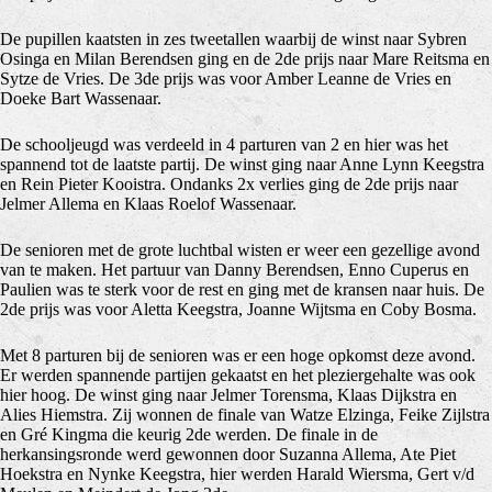
De pupillen kaatsten in zes tweetallen waarbij de winst naar Sybren
Osinga en Milan Berendsen ging en de 2de prijs naar Mare Reitsma en
Sytze de Vries. De 3de prijs was voor Amber Leanne de Vries en
Doeke Bart Wassenaar.
De schooljeugd was verdeeld in 4 parturen van 2 en hier was het
spannend tot de laatste partij. De winst ging naar Anne Lynn Keegstra
en Rein Pieter Kooistra. Ondanks 2x verlies ging de 2de prijs naar
Jelmer Allema en Klaas Roelof Wassenaar.
De senioren met de grote luchtbal wisten er weer een gezellige avond
van te maken. Het partuur van Danny Berendsen, Enno Cuperus en
Paulien was te sterk voor de rest en ging met de kransen naar huis. De
2de prijs was voor Aletta Keegstra, Joanne Wijtsma en Coby Bosma.
Met 8 parturen bij de senioren was er een hoge opkomst deze avond.
Er werden spannende partijen gekaatst en het pleziergehalte was ook
hier hoog. De winst ging naar Jelmer Torensma, Klaas Dijkstra en
Alies Hiemstra. Zij wonnen de finale van Watze Elzinga, Feike Zijlstra
en Gré Kingma die keurig 2de werden. De finale in de
herkansingsronde werd gewonnen door Suzanna Allema, Ate Piet
Hoekstra en Nynke Keegstra, hier werden Harald Wiersma, Gert v/d