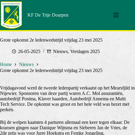
Doorgaan
naar
artikel
KF De Trije Doarpen
Grote opkomst 2e ledenwedstrijd vrijdag 23 mei 2025
26-05-2025
Nieuws
,
Verslagen 2025
Home
Nieuws
Grote opkomst 2e ledenwedstrijd vrijdag 23 mei 2025
Vrijdagavond werd de tweede ledenpartij verkaatst op het Mearsfjild in
Nijewier. Sponsoren van deze partij waren A.C. Mol assurantiën,
autobedrijf Postma, Klaver haarden, Autobedrijf Annema en Multi
Tech Service. De opkomst was groot en het hele veld was bezet met
perken.
Bij de welpen kaatsten 4 parturen allemaal een keer tegen elkaar. De
kransen gingen naar Danique Wijtsma en Sieberen Jan de Vries, de
2de prijs was voor Jurre Hoekstra en Femke Jongeling.