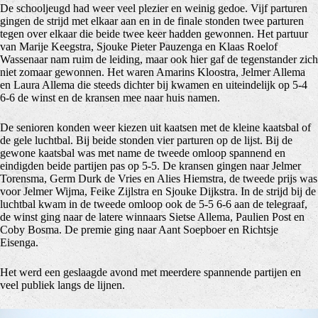
De schooljeugd had weer veel plezier en weinig gedoe. Vijf parturen
gingen de strijd met elkaar aan en in de finale stonden twee parturen
tegen over elkaar die beide twee keer hadden gewonnen. Het partuur
van Marije Keegstra, Sjouke Pieter Pauzenga en Klaas Roelof
Wassenaar nam ruim de leiding, maar ook hier gaf de tegenstander zich
niet zomaar gewonnen. Het waren Amarins Kloostra, Jelmer Allema
en Laura Allema die steeds dichter bij kwamen en uiteindelijk op 5-4
6-6 de winst en de kransen mee naar huis namen.
De senioren konden weer kiezen uit kaatsen met de kleine kaatsbal of
de gele luchtbal. Bij beide stonden vier parturen op de lijst. Bij de
gewone kaatsbal was met name de tweede omloop spannend en
eindigden beide partijen pas op 5-5. De kransen gingen naar Jelmer
Torensma, Germ Durk de Vries en Alies Hiemstra, de tweede prijs was
voor Jelmer Wijma, Feike Zijlstra en Sjouke Dijkstra. In de strijd bij de
luchtbal kwam in de tweede omloop ook de 5-5 6-6 aan de telegraaf,
de winst ging naar de latere winnaars Sietse Allema, Paulien Post en
Coby Bosma. De premie ging naar Aant Soepboer en Richtsje
Eisenga.
Het werd een geslaagde avond met meerdere spannende partijen en
veel publiek langs de lijnen.