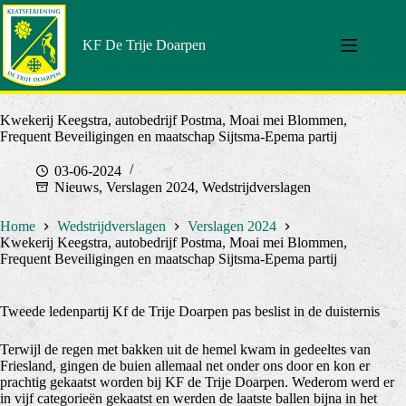
Doorgaan
naar
artikel
KF De Trije Doarpen
Kwekerij Keegstra, autobedrijf Postma, Moai mei Blommen,
Frequent Beveiligingen en maatschap Sijtsma-Epema partij
03-06-2024
Nieuws
,
Verslagen 2024
,
Wedstrijdverslagen
Home
Wedstrijdverslagen
Verslagen 2024
Kwekerij Keegstra, autobedrijf Postma, Moai mei Blommen,
Frequent Beveiligingen en maatschap Sijtsma-Epema partij
Tweede ledenpartij Kf de Trije Doarpen pas beslist in de duisternis
Terwijl de regen met bakken uit de hemel kwam in gedeeltes van
Friesland, gingen de buien allemaal net onder ons door en kon er
prachtig gekaatst worden bij KF de Trije Doarpen. Wederom werd er
in vijf categorieën gekaatst en werden de laatste ballen bijna in het