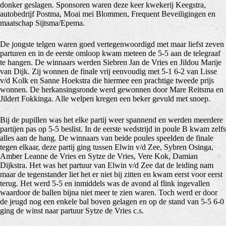
donker geslagen. Sponsoren waren deze keer kwekerij Keegstra,
autobedrijf Postma, Moai mei Blommen, Frequent Beveiligingen en
maatschap Sijtsma/Epema.
De jongste telgen waren goed vertegenwoordigd met maar liefst zeven
parturen en in de eerste omloop kwam meteen de 5-5 aan de telegraaf
te hangen. De winnaars werden Siebren Jan de Vries en Jildou Marije
van Dijk. Zij wonnen de finale vrij eenvoudig met 5-1 6-2 van Lisse
v/d Kolk en Sanne Hoekstra die hiermee een prachtige tweede prijs
wonnen. De herkansingsronde werd gewonnen door Mare Reitsma en
Jildert Fokkinga. Alle welpen kregen een beker gevuld met snoep.
Bij de pupillen was het elke partij weer spannend en werden meerdere
partijen pas op 5-5 beslist. In de eerste wedstrijd in poule B kwam zelfs
alles aan de hang. De winnaars van beide poules speelden de finale
tegen elkaar, deze partij ging tussen Elwin v/d Zee, Sybren Osinga,
Amber Leanne de Vries en Sytze de Vries, Vere Kok, Damian
Dijkstra. Het was het partuur van Elwin v/d Zee dat de leiding nam
maar de tegenstander liet het er niet bij zitten en kwam eerst voor eerst
terug. Het werd 5-5 en inmiddels was de avond al flink ingevallen
waardoor de ballen bijna niet meer te zien waren. Toch werd er door
de jeugd nog een enkele bal boven gelagen en op de stand van 5-5 6-0
ging de winst naar partuur Sytze de Vries c.s.