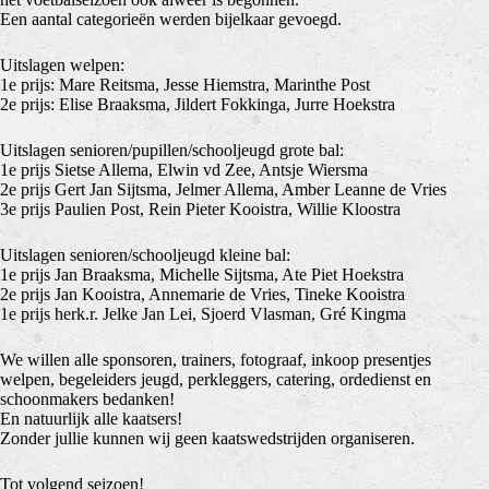
Een aantal categorieën werden bijelkaar gevoegd.
Uitslagen welpen:
1e prijs: Mare Reitsma, Jesse Hiemstra, Marinthe Post
2e prijs: Elise Braaksma, Jildert Fokkinga, Jurre Hoekstra
Uitslagen senioren/pupillen/schooljeugd grote bal:
1e prijs Sietse Allema, Elwin vd Zee, Antsje Wiersma
2e prijs Gert Jan Sijtsma, Jelmer Allema, Amber Leanne de Vries
3e prijs Paulien Post, Rein Pieter Kooistra, Willie Kloostra
Uitslagen senioren/schooljeugd kleine bal:
1e prijs Jan Braaksma, Michelle Sijtsma, Ate Piet Hoekstra
2e prijs Jan Kooistra, Annemarie de Vries, Tineke Kooistra
1e prijs herk.r. Jelke Jan Lei, Sjoerd Vlasman, Gré Kingma
We willen alle sponsoren, trainers, fotograaf, inkoop presentjes
welpen, begeleiders jeugd, perkleggers, catering, ordedienst en
schoonmakers bedanken!
En natuurlijk alle kaatsers!
Zonder jullie kunnen wij geen kaatswedstrijden organiseren.
Tot volgend seizoen!