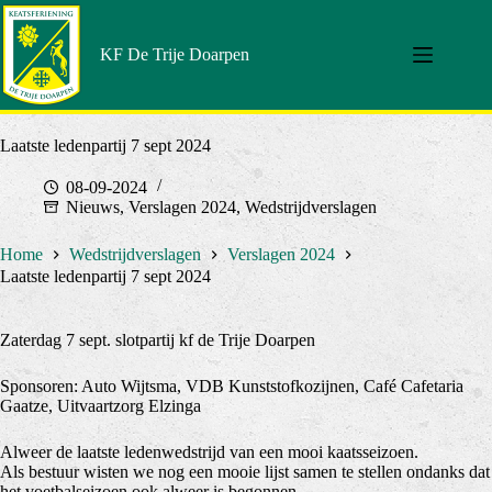
Doorgaan
naar
artikel
KF De Trije Doarpen
Laatste ledenpartij 7 sept 2024
08-09-2024
Nieuws
,
Verslagen 2024
,
Wedstrijdverslagen
Home
Wedstrijdverslagen
Verslagen 2024
Laatste ledenpartij 7 sept 2024
Zaterdag 7 sept. slotpartij kf de Trije Doarpen
Sponsoren: Auto Wijtsma, VDB Kunststofkozijnen, Café Cafetaria
Gaatze, Uitvaartzorg Elzinga
Alweer de laatste ledenwedstrijd van een mooi kaatsseizoen.
Als bestuur wisten we nog een mooie lijst samen te stellen ondanks dat
het voetbalseizoen ook alweer is begonnen.