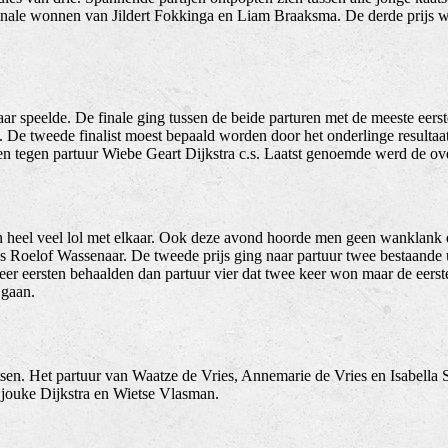
inale wonnen van Jildert Fokkinga en Liam Braaksma. De derde prijs 
kaar speelde. De finale ging tussen de beide parturen met de meeste eers
 De tweede finalist moest bepaald worden door het onderlinge resultaa
 tegen partuur Wiebe Geart Dijkstra c.s. Laatst genoemde werd de ove
ren heel veel lol met elkaar. Ook deze avond hoorde men geen wanklank e
s Roelof Wassenaar. De tweede prijs ging naar partuur twee bestaande 
eer eersten behaalden dan partuur vier dat twee keer won maar de eers
n gaan.
sen. Het partuur van Waatze de Vries, Annemarie de Vries en Isabella Si
Sjouke Dijkstra en Wietse Vlasman.