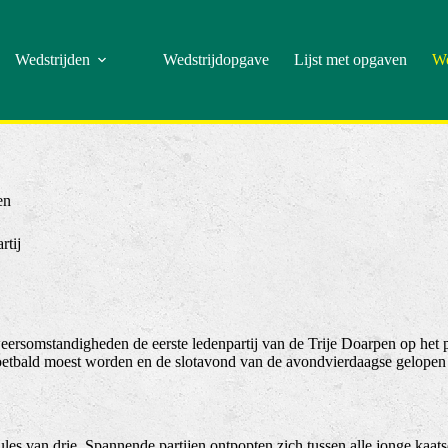
Wedstrijden
Wedstrijdopgave
Lijst met opgaven
We
en
rtij
weersomstandigheden de eerste ledenpartij van de Trije Doarpen op h
evoetbald moest worden en de slotavond van de avondvierdaagse gelope
ules van drie. Spannende partijen ontpopten zich tussen alle jonge kaat