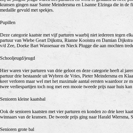
kransen gingen naar Sanne Meindersma en Lisanne Elzinga die in de f
medaille gevuld met spekjes.
Pupillen
Deze categorie kaatste met vijf parturen waarbij niet iedereen tegen el
partuur van Wiebe Geart Dijkstra, Rianne Kooistra en Damian Dijkstra.
v/d Zee, Doeke Bart Wassenaar en Nieck Plugge die aan mochten treden
Schooljeugd/jeugd
Hier waren vier parturen van drie geloot en deze categorie heeft al ja
partuur drie bestaande uit Wybren de Vries, Pieter Meindersma en Klaa
keer verloren maar wel met het maximale aantal eersten waardoor ze m
twee verliespartijen toch nog met een mooie tweede prijs naar huis ka
Senioren kleine kaatsbal
Ook de senioren kaatsten met vier parturen en konden zo drie keer kaat
winnaars van de kransen. De tweede prijs ging naar Harald Wiersma, 
Senioren grote bal