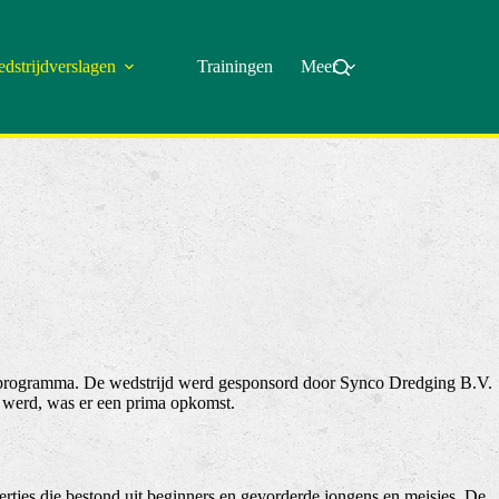
dstrijdverslagen
Trainingen
Meer
et programma. De wedstrijd werd gesponsord door Synco Dredging B.V.
n werd, was er een prima opkomst.
sertjes die bestond uit beginners en gevorderde jongens en meisjes. De