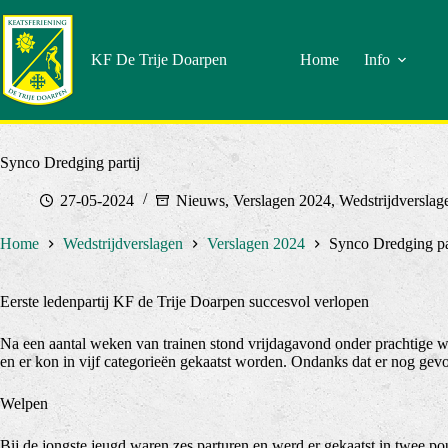
Doorgaan
naar
artikel
KF De Trije Doarpen
Home
Info
Synco Dredging partij
27-05-2024
Nieuws
,
Verslagen 2024
,
Wedstrijdverslag
Home
Wedstrijdverslagen
Verslagen 2024
Synco Dredging pa
Eerste ledenpartij KF de Trije Doarpen succesvol verlopen
Na een aantal weken van trainen stond vrijdagavond onder prachtige 
en er kon in vijf categorieën gekaatst worden. Ondanks dat er nog g
Welpen
Bij de jongste jeugd waren zes parturen en werd er gekaatst in twee po