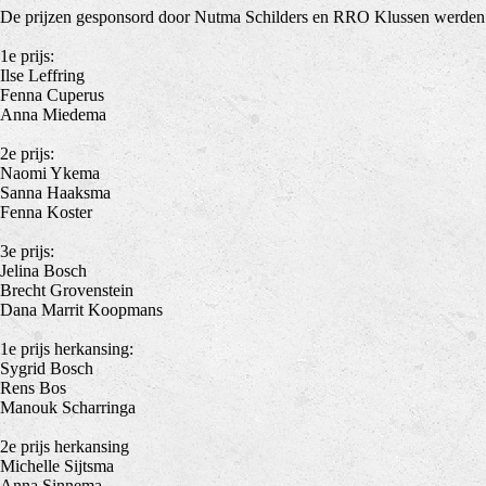
De prijzen gesponsord door Nutma Schilders en RRO Klussen werden a
1e prijs:
Ilse Leffring
Fenna Cuperus
Anna Miedema
2e prijs:
Naomi Ykema
Sanna Haaksma
Fenna Koster
3e prijs:
Jelina Bosch
Brecht Grovenstein
Dana Marrit Koopmans
1e prijs herkansing:
Sygrid Bosch
Rens Bos
Manouk Scharringa
2e prijs herkansing
Michelle Sijtsma
Anna Sinnema