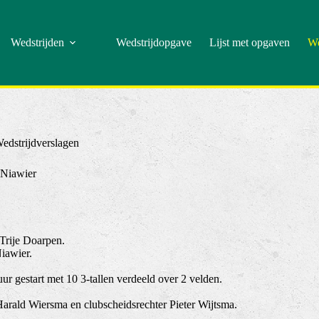
Wedstrijden
Wedstrijdopgave
Lijst met opgaven
We
edstrijdverslagen
Niawier
Trije Doarpen.
Niawier.
r gestart met 10 3-tallen verdeeld over 2 velden.
 Harald Wiersma en clubscheidsrechter Pieter Wijtsma.