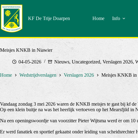
Doorgaan
naar
artikel
KF De Trije Doarpen
Home
Info
Meisjes KNKB in Niawier
04-05-2026
Nieuws
,
Uncategorized
,
Verslagen 2026
,
W
Home
Wedstrijdverslagen
Verslagen 2026
Meisjes KNKB in 
Vandaag zondag 3 mei 2026 waren de KNKB meisjes te gast bij kf de 
Op een klein buitje na was het heerlijk vertoeven op het Mearsfjild in 
Na een openingswoordje van voorzitter Pieter Wijtsma werd er om 10 uu
Er werd fanatiek en sportief gekaatst onder leiding van scheidsrechter