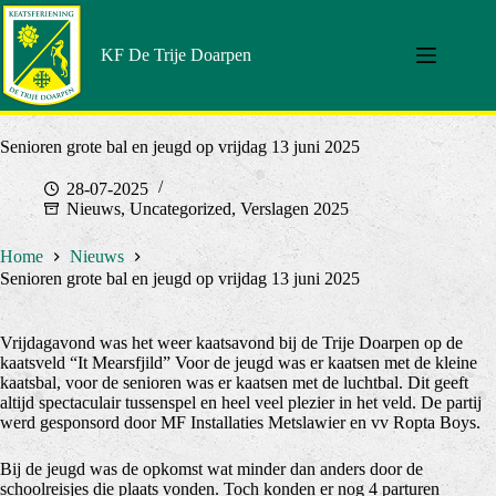
Doorgaan
naar
artikel
KF De Trije Doarpen
Senioren grote bal en jeugd op vrijdag 13 juni 2025
28-07-2025
Nieuws
,
Uncategorized
,
Verslagen 2025
Home
Nieuws
Senioren grote bal en jeugd op vrijdag 13 juni 2025
Vrijdagavond was het weer kaatsavond bij de Trije Doarpen op de
kaatsveld “It Mearsfjild” Voor de jeugd was er kaatsen met de kleine
kaatsbal, voor de senioren was er kaatsen met de luchtbal. Dit geeft
altijd spectaculair tussenspel en heel veel plezier in het veld. De partij
werd gesponsord door MF Installaties Metslawier en vv Ropta Boys.
Bij de jeugd was de opkomst wat minder dan anders door de
schoolreisjes die plaats vonden. Toch konden er nog 4 parturen