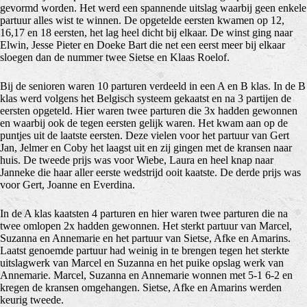
gevormd worden. Het werd een spannende uitslag waarbij geen enkele
partuur alles wist te winnen. De opgetelde eersten kwamen op 12,
16,17 en 18 eersten, het lag heel dicht bij elkaar. De winst ging naar
Elwin, Jesse Pieter en Doeke Bart die net een eerst meer bij elkaar
sloegen dan de nummer twee Sietse en Klaas Roelof.
Bij de senioren waren 10 parturen verdeeld in een A en B klas. In de B
klas werd volgens het Belgisch systeem gekaatst en na 3 partijen de
eersten opgeteld. Hier waren twee parturen die 3x hadden gewonnen
en waarbij ook de tegen eersten gelijk waren. Het kwam aan op de
puntjes uit de laatste eersten. Deze vielen voor het partuur van Gert
Jan, Jelmer en Coby het laagst uit en zij gingen met de kransen naar
huis. De tweede prijs was voor Wiebe, Laura en heel knap naar
Janneke die haar aller eerste wedstrijd ooit kaatste. De derde prijs was
voor Gert, Joanne en Everdina.
In de A klas kaatsten 4 parturen en hier waren twee parturen die na
twee omlopen 2x hadden gewonnen. Het sterkt partuur van Marcel,
Suzanna en Annemarie en het partuur van Sietse, Afke en Amarins.
Laatst genoemde partuur had weinig in te brengen tegen het sterkte
uitslagwerk van Marcel en Suzanna en het puike opslag werk van
Annemarie. Marcel, Suzanna en Annemarie wonnen met 5-1 6-2 en
kregen de kransen omgehangen. Sietse, Afke en Amarins werden
keurig tweede.