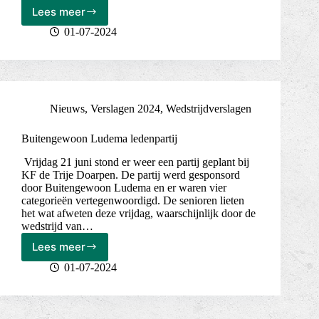
Lees meer
A.C.
Mol,
01-07-2024
Intersport
en
de
Ald
Stjelp
Nieuws
,
Verslagen 2024
,
Wedstrijdverslagen
feestpartij
Buitengewoon Ludema ledenpartij
Vrijdag 21 juni stond er weer een partij geplant bij
KF de Trije Doarpen. De partij werd gesponsord
door Buitengewoon Ludema en er waren vier
categorieën vertegenwoordigd. De senioren lieten
het wat afweten deze vrijdag, waarschijnlijk door de
wedstrijd van…
Lees meer
Buitengewoon
Ludema
01-07-2024
ledenpartij