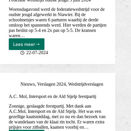
Woensdagavond werd de federatiewedstrijd voor de
oudste jeugd afgewerkt in Niawier. Bij de
schoolmeisjes waren 6 parturen waarbij de derde
omloop het spannends werd. Hier werden de partijen
pas beslist op 5-4 en 2x pas op 5-5. De kransen
waren…
Lees meer
Federatie
wedstrijd
22-07-2024
oudste
jeugd
5
juni
2024
Nieuws
,
Verslagen 2024
,
Wedstrijdverslagen
A.C. Mol, Intersport en de Ald Stjelp feestpartij
Zonnige, geslaagde feestpartij. Met dank aan
A.C.Mol, Intersport en de Ald Stjelp. Het was een
gezellige kaatsmiddag, met zo nu en dan bezoek van
de wandelaars van de klaai rin tocht. Er waren extra
prijsjes voor zitballen, kaatsen voorbij en…