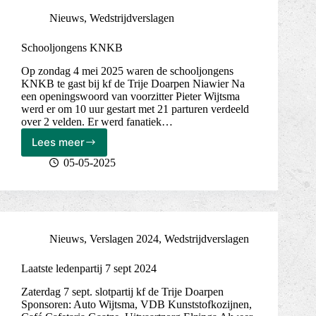
mei
Nieuws
,
Wedstrijdverslagen
2025
Schooljongens KNKB
Op zondag 4 mei 2025 waren de schooljongens
KNKB te gast bij kf de Trije Doarpen Niawier Na
een openingswoord van voorzitter Pieter Wijtsma
werd er om 10 uur gestart met 21 parturen verdeeld
over 2 velden. Er werd fanatiek…
Lees meer
Schooljongens
KNKB
05-05-2025
Nieuws
,
Verslagen 2024
,
Wedstrijdverslagen
Laatste ledenpartij 7 sept 2024
Zaterdag 7 sept. slotpartij kf de Trije Doarpen
Sponsoren: Auto Wijtsma, VDB Kunststofkozijnen,