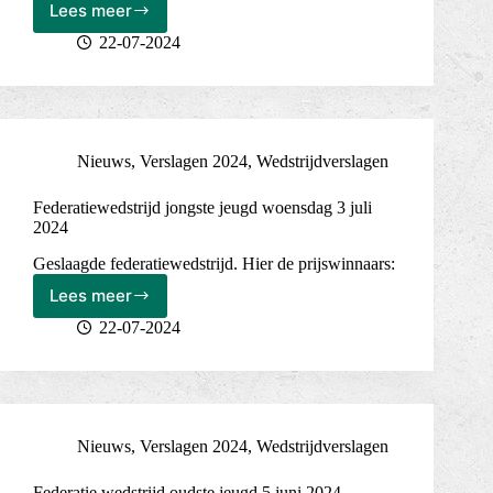
Lees meer
Geslaagde
slotpartij
22-07-2024
Nieuws
,
Verslagen 2024
,
Wedstrijdverslagen
Federatiewedstrijd jongste jeugd woensdag 3 juli
2024
Geslaagde federatiewedstrijd. Hier de prijswinnaars:
Lees meer
Federatiewedstrijd
jongste
22-07-2024
jeugd
woensdag
3
juli
2024
Nieuws
,
Verslagen 2024
,
Wedstrijdverslagen
Federatie wedstrijd oudste jeugd 5 juni 2024