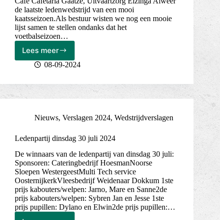
Café Cafetaria Gaatze, Uitvaartzorg Elzinga Alweer
de laatste ledenwedstrijd van een mooi
kaatsseizoen.Als bestuur wisten we nog een mooie
lijst samen te stellen ondanks dat het
voetbalseizoen…
Lees meer
Laatste
ledenpartij
08-09-2024
7
sept
2024
Nieuws
,
Verslagen 2024
,
Wedstrijdverslagen
Ledenpartij dinsdag 30 juli 2024
De winnaars van de ledenpartij van dinsdag 30 juli:
Sponsoren: Cateringbedrijf HoesmanNoorse
Sloepen WestergeestMulti Tech service
OosternijkerkVleesbedrijf Weidenaar Dokkum 1ste
prijs kabouters/welpen: Jarno, Mare en Sanne2de
prijs kabouters/welpen: Sybren Jan en Jesse 1ste
prijs pupillen: Dylano en Elwin2de prijs pupillen:…