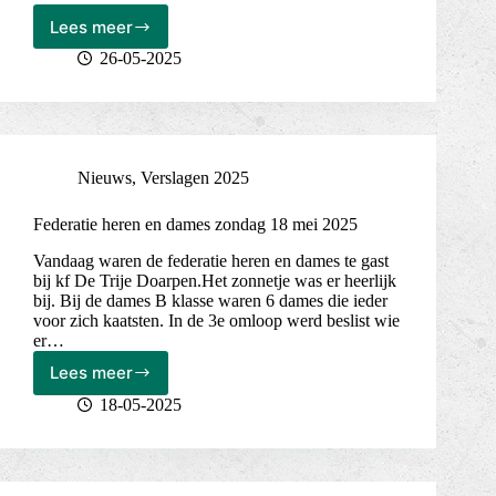
Lees meer
Grote
opkomst
26-05-2025
2e
ledenwedstrijd
vrijdag
23
mei
Nieuws
,
Verslagen 2025
2025
Federatie heren en dames zondag 18 mei 2025
Vandaag waren de federatie heren en dames te gast
bij kf De Trije Doarpen.Het zonnetje was er heerlijk
bij. Bij de dames B klasse waren 6 dames die ieder
voor zich kaatsten. In de 3e omloop werd beslist wie
er…
Lees meer
Federatie
heren
18-05-2025
en
dames
zondag
18