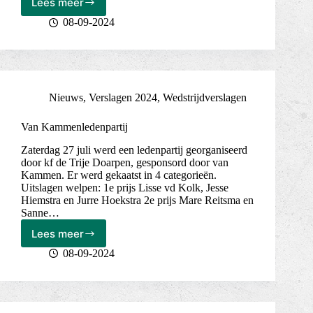
Lees meer
Ledenpartij
dinsdag
08-09-2024
30
juli
2024
Nieuws
,
Verslagen 2024
,
Wedstrijdverslagen
Van Kammenledenpartij
Zaterdag 27 juli werd een ledenpartij georganiseerd
door kf de Trije Doarpen, gesponsord door van
Kammen. Er werd gekaatst in 4 categorieën.
Uitslagen welpen: 1e prijs Lisse vd Kolk, Jesse
Hiemstra en Jurre Hoekstra 2e prijs Mare Reitsma en
Sanne…
Lees meer
Van
Kammenledenpartij
08-09-2024