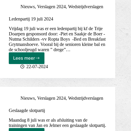
Nieuws
,
Verslagen 2024
,
Wedstrijdverslagen
Ledenpartij 19 juli 2024
Vrijdag 19 juli was er een ledenpartij bij kf de Trije
Doarpen gesponsord door: -Piet en Saakje de Boer -
Nutma Schilders -vv Ropta Boys -Bed en Breakfast
Grytmanshoeve. Vooral bij de senioren kleine bal en
de schooljeugd waren ” drege”…
Lees meer
Ledenpartij
19
22-07-2024
juli
2024
Nieuws
,
Verslagen 2024
,
Wedstrijdverslagen
Geslaagde slotpartij
Maandag 8 juli was er als afsluiting van de
trainingen van Jan en Jelmer een geslaagde slotpartij.